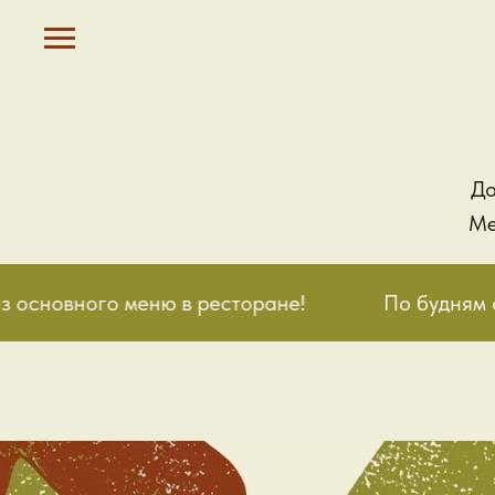
До
Ме
 основного меню в ресторане!
По будням с 