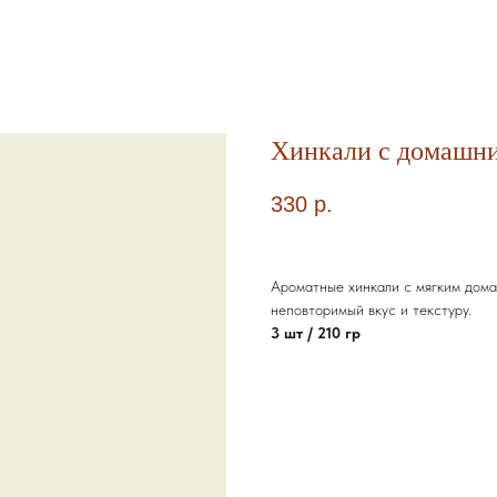
Хинкали с домашн
330
р.
Ароматные хинкали с мягким дома
неповторимый вкус и текстуру.
3 шт / 210 гр