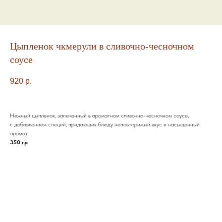
Цыпленок чкмерули в сливочно-чесночном
соусе
920
р.
Нежный цыпленок, запеченный в ароматном сливочно-чесночном соусе,
с добавлением специй, придающих блюду неповторимый вкус и насыщенный
аромат.
350 гр