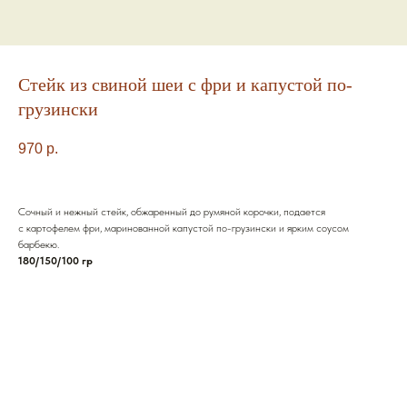
Стейк из свиной шеи с фри и капустой по-
грузински
970
р.
Сочный и нежный стейк, обжаренный до румяной корочки, подается
с картофелем фри, маринованной капустой по-грузински и ярким соусом
барбекю.
180/150/100 гр