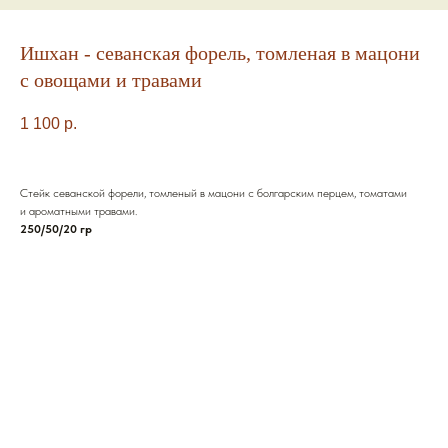
Ишхан - севанская форель, томленая в мацони
с овощами и травами
1 100
р.
Стейк севанской форели, томленый в мацони с болгарским перцем, томатами
и ароматными травами.
250/50/20 гр