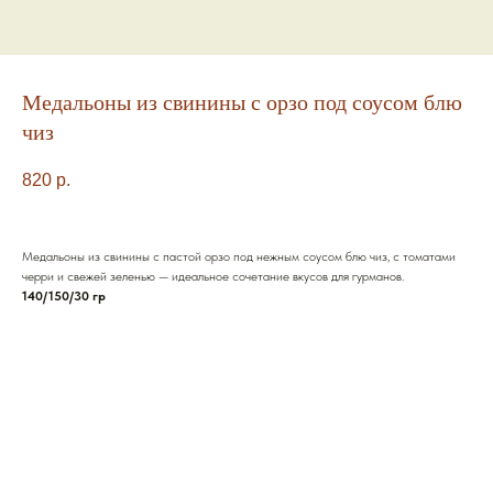
Медальоны из свинины с орзо под соусом блю
чиз
820
р.
Медальоны из свинины с пастой орзо под нежным соусом блю чиз, с томатами
черри и свежей зеленью — идеальное сочетание вкусов для гурманов.
140/150/30 гр