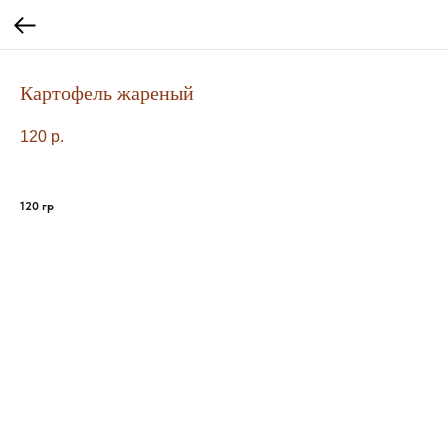
Картофель жареный
120
р.
120 гр