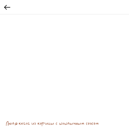
Люля-кебаб из курицы с шашлычным соусом