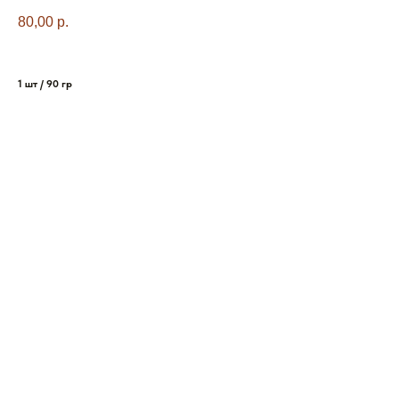
80,00
р.
1 шт / 90 гр