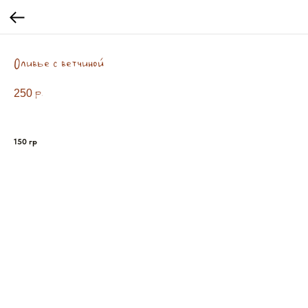
Оливье с ветчиной
250
р.
150 гр