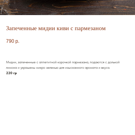
Запеченные мидии киви с пармезаном
790
р.
Мидии, запеченные с аппетитной корочкой пармезана, подаются с долькой
лимона и украшены микро зеленью для изысканного аромата и вкуса.
220 гр