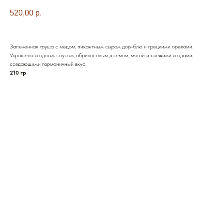
520,00
р.
Запеченная груша с медом, пикантным сыром дор-блю и грецкими орехами.
Украшена ягодным соусом, абрикосовым джемом, мятой и свежими ягодами,
создающими гармоничный вкус.
210 гр