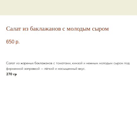
Салат из баклажанов с молодым сыром
650
р.
Салат из жареных баклажанов с томатами, кинзой и нежным молодым сыром под
фирменной заправкой — лёгкий и насыщенный вкус.
270 гр