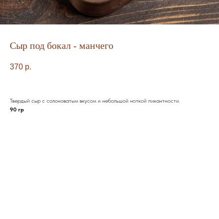
Сыр под бокал - манчего
370
р.
Твердый сыр с солоноватым вкусом и небольшой ноткой пикантности.
90 гр