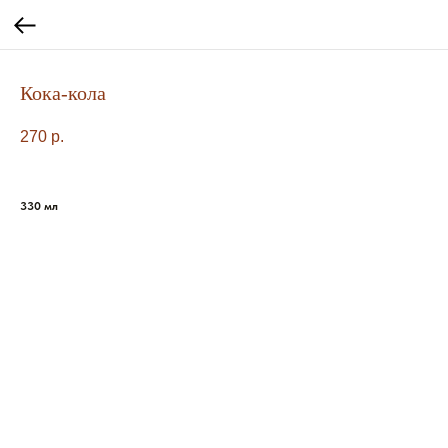
Кока-кола
270
р.
330 мл