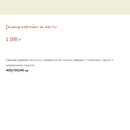
Свиная корейка на кости
1 200
р.
Свиная корейка на кости, подается на тонком лаваше с томатами, луком и
шашлычным соусом.
400/100/40 гр