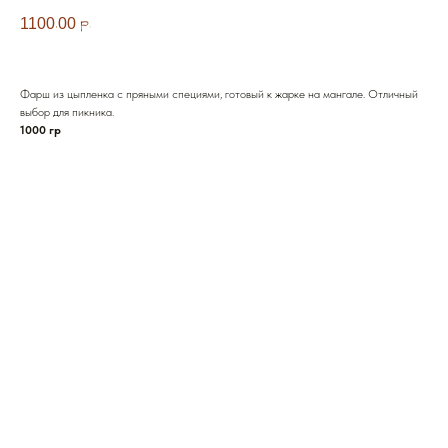
1100,00
р.
Фарш из цыпленка с пряными специями, готовый к жарке на мангале. Отличный
выбор для пикника.
1000 гр