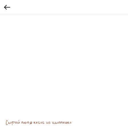
Сырой люля-кебаб из цыпленка