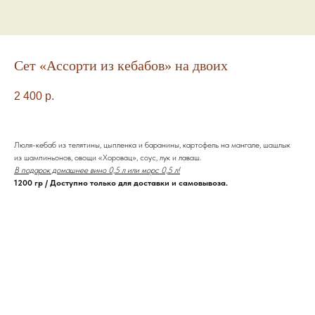
Сет «Ассорти из кебабов» на двоих
2 400
р.
Люля-кебаб из телятины, цыпленка и баранины, картофель на мангале, шашлык
из шампиньонов, овощи «Хоровац», соус, лук и лаваш.
В подарок домашнее вино 0,5 л или морс 0,5 л!
1200 гр / Доступно только для доставки и самовывоза.