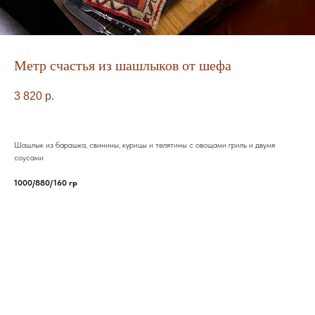
Метр счастья из шашлыков от шефа
3 820
р.
Шашлык из барашка, свинины, курицы и телятины с овощами гриль и двумя
соусами
1000/880/160 гр