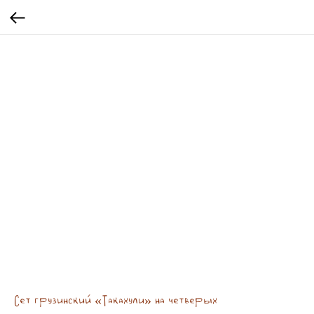
Сет грузинский «Такахули» на четверых