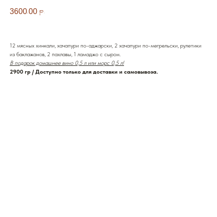
3600,00
р.
12 мясных хинкали, хачапури по-аджарски, 2 хачапури по-мегрельски, рулетики
из баклажанов, 2 пахлавы, 1 ламаджо с сыром.
В подарок домашнее вино 0,5 л или морс 0,5 л!
2900 гр / Доступно только для доставки и самовывоза.