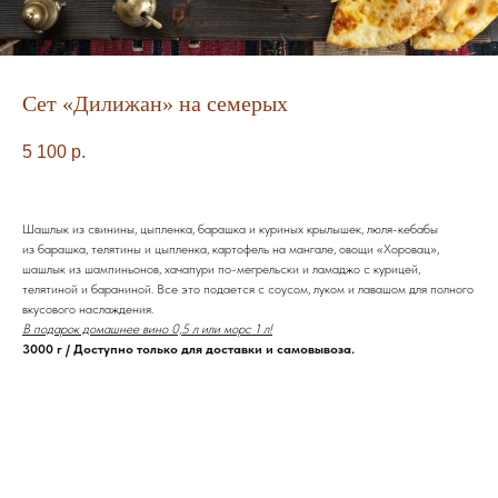
Сет «Дилижан» на семерых
5 100
р.
Шашлык из свинины, цыпленка, барашка и куриных крылышек, люля-кебабы
из барашка, телятины и цыпленка, картофель на мангале, овощи «Хоровац»,
шашлык из шампиньонов, хачапури по-мегрельски и ламаджо с курицей,
телятиной и бараниной. Все это подается с соусом, луком и лавашом для полного
вкусового наслаждения.
В подарок домашнее вино 0,5 л или морс 1 л!
3000 г / Доступно только для доставки и самовывоза.