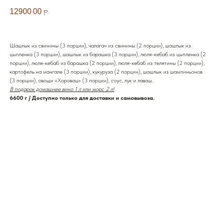
12900,00
р.
Шашлык из свинины (3 порции), чалагач из свинины (2 порции), шашлык из
цыпленка (3 порции), шашлык из барашка (3 порции), люля-кебаб из цыпленка (2
порции), люля-кебаб из барашка (2 порции), люля-кебаб из телятины (2 порции),
картофель на мангале (3 порции), кукуруза (2 порции), шашлык из шампиньонов
(3 порции), овощи «Хоровац» (3 порции), соус, лук и лаваш.
В подарок домашнее вино 1 л или морс 2 л!
6600 г / Доступно только для доставки и самовывоза.