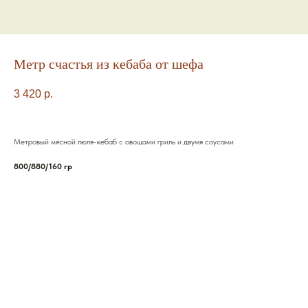
Метр счастья из кебаба от шефа
3 420
р.
Метровый мясной люля-кебаб с овощами гриль и двумя соусами
800/880/160 гр