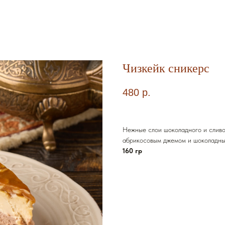
Чизкейк сникерс
480
р.
Нежные слои шоколадного и сливо
абрикосовым джемом и шоколадны
160 гр