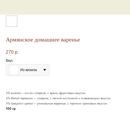
Армянское домашнее варенье
270
р.
Вкус
Из кизила
Из кизила
— кисло-сладкое, с ярким фруктовым вкусом.
Из белой черешни
— сладкое, с легкой кислинкой и освежающим вкусом.
Из грецкого ореха
— уникальное варенье, с терпким ореховым вкусом.
100 гр